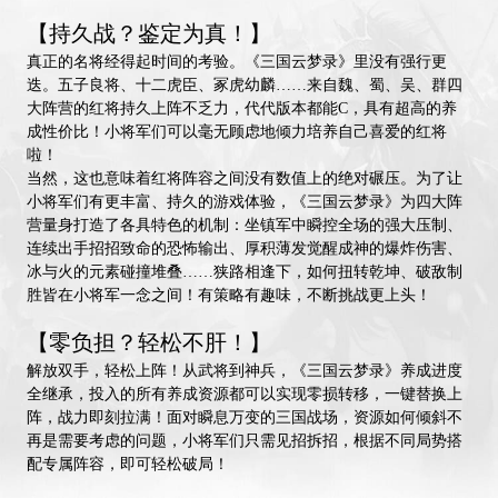
【持久战？鉴定为真！】
真正的名将经得起时间的考验。《三国云梦录》里没有强行更
迭。五子良将、十二虎臣、冢虎幼麟……来自魏、蜀、吴、群四
大阵营的红将持久上阵不乏力，代代版本都能C，具有超高的养
成性价比！小将军们可以毫无顾虑地倾力培养自己喜爱的红将
啦！
当然，这也意味着红将阵容之间没有数值上的绝对碾压。为了让
小将军们有更丰富、持久的游戏体验，《三国云梦录》为四大阵
营量身打造了各具特色的机制：坐镇军中瞬控全场的强大压制、
连续出手招招致命的恐怖输出、厚积薄发觉醒成神的爆炸伤害、
冰与火的元素碰撞堆叠……狭路相逢下，如何扭转乾坤、破敌制
胜皆在小将军一念之间！有策略有趣味，不断挑战更上头！
【零负担？轻松不肝！】
解放双手，轻松上阵！从武将到神兵，《三国云梦录》养成进度
全继承，投入的所有养成资源都可以实现零损转移，一键替换上
阵，战力即刻拉满！面对瞬息万变的三国战场，资源如何倾斜不
再是需要考虑的问题，小将军们只需见招拆招，根据不同局势搭
配专属阵容，即可轻松破局！
此外，为了满足小将军们暴富不爆肝的愿望，《三国云梦录》开