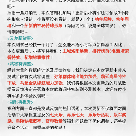
吧～
插播一条好消息，本次答谢礼加码！更新后小将军还可领取3个特
殊形象～没错，小将军没有看错，就是3！个！
幼年貂蝉、幼年周
瑜
和一个
船新的神秘特殊形象
（隐隐约约听说是全球首发），敬
请期待吧～
<云梦新鲜事>
本次测试已经快一个月了，怎么能不给小将军点新鲜感？因此，
本次更新后，小将军将看到：
主城洛阳焕新、排行榜前3名新增荣
誉特效、新增锦囊推荐
！
<武将有调整>
经过大量的数据统计以及反馈收集，我们决定在本次更新中带来
测试阶段首次武将调整：
孙策群体输出能力加强、魏延高星特性
下放、马超全队续航能力加强
。我们将根据本次更新后的对战数
据及反馈决定是否将本次武将调整实装到公测版本，欢迎各位小
将军多多体验反馈哟～
<福利再提升>
福利方面一直都是测试反馈的热门话题，本次更新不仅将面对面
活动中大家反复提及的
七天乐、再乐七天、乐乐乐活动、叛军奖
励、皇陵秘境概率、官印数量
等福利问题做了优化调整，还将提
升多个活动、同盟玩法的奖励！
<体验又变好>