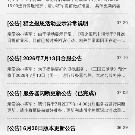
16:00进行停服维护，请小将军提前做好准备。 具体更新内容如
下：
[公告] 猫之报恩活动显示异常说明
07-20
亲爱的小将军： 由于活动显示异常，【猫之报恩】活动于7月20
日提前显示。目前已暂时关闭该活动，相关异常原因正在进一步
排查中。因活动提前异常对外显示，今天活动显示期间产生的充
值，无法正常获得活动抽奖次数。我们将根据活动显示期间的充
[公告] 2026年7月13日合服公告
07-10
值为符合条件的小将军补发“高级招募道具*1”，补偿预计将于今
日内完成发放。
亲爱的小将军： 为了提供更好的游戏服务，《三国云梦录》预计
将于2026年7月13日（周一）进行服务器合并。本次合服将停服
维护，合服后的服务器将进入新赛季（首次合服的服务器将进入
赛季一，二次合服的服务器将进入赛季二，三次合服的服务器将
[公告] 服务器闪断更新公告（已完成）
07-02
进入赛季三，四次合服的服务器将进入赛季四，五次合服的服务
器将进入赛季五），请小将军提前做好准备。
亲爱的小将军： 我们将于7月2日下午14:00分对服务器进行闪断
更新，请小将军提前做好准备，更新完成后小将军退出游戏重新
登录客户端即可加载更新内容。 更新完成后我们将发放更新补
偿：元宝*500、高级藏宝图*2 更新内容： 1. 修复武侯内单个神
[公告] 6月30日版本更新公告
06-29
器属性加成显示错误的问题（仅为显示问题，不影响实际属性加