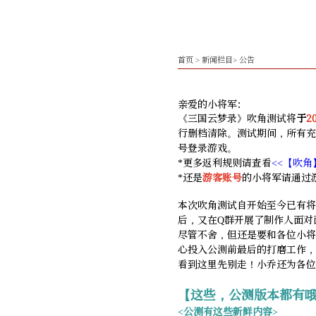
首页
>
新闻栏目
>
公告
亲爱的小将军：
《三国云梦录》吹角测试将
于
2
行删档清除。测试期间，所有充
号登录游戏。
*更多返利规则请查看
<<【吹角
*还是
游客账号
的小将军请通过
本次吹角测试自开始至今已有将
后，又在Q群开展了制作人面对
尽管不舍，但还是要和各位小将
心投入公测前最后的打磨工作，
看到这里先别走！小乔还为各位
【这些，公测版本都有哦
<公测有这些新鲜内容>