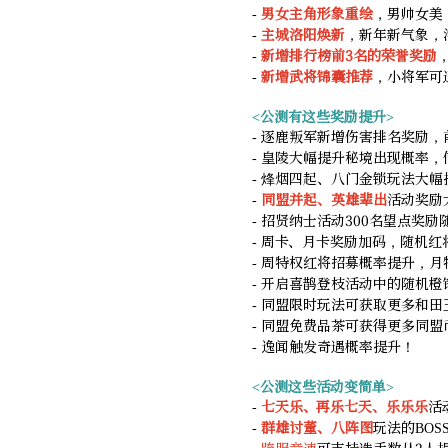
-
男女主角形象重绘
，男帅女美
-
主城洛阳焕新
，新年新气象，
-
新增排行榜前3名的荣誉奖励
-
新增武将锦囊推荐
，小将军可
<公测有这些奖励提升>
- 逐鹿叛军新增伤害排名奖励
- 皇陵大幅提升秘境出现概率
- 烽烟四起、八门金锁玩法大幅
-
同盟并起、英雄辈出
活动奖励
- 招贤纳士活动300名望点奖
- 周卡、月卡奖励加码，随机
- 周特权红将招募概率提升，
- 开启喜鹊登枝活动中的随机
- 同盟限时玩法可获取更多和田
- 同盟免费品茶可获得更多同盟
- 逸闻触发奇遇概率提升！
<公测这些活动变简单>
-
七天乐、再乐七天、乐乐乐
活
-
群雄讨董、八阵图
玩法的BO
-
跨服竞速
可支持选手数从2人