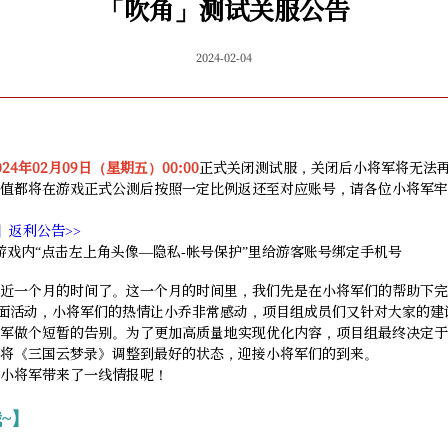
「吹角」测试关服公告
2024-02-04
024年02月09日（星期五）00:00
正式关闭测试服，关闭后小将军将无法
值都将在游戏正式公测后按照一定比例返还至对应账号，请各位小将军牢
】返利公告>>
游戏内“点击左上角头像—隐私-帐号保护”里给游客账号绑定手机号
近一个月的时间了。这一个月的时间里，我们先是在小将军们的帮助下完
面活动，小将军们的热情让小乔非常感动，项目组成员们又针对大家的建
军做个短暂的告别。为了更加高质量地实现优化内容，项目组最终决定于
将《三国云梦录》调整到最好的状态，迎接小将军们的到来。
小将军带来了一线情报呢！
~】