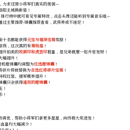
，力求还原小将军们真实的美貌～
洛阳主城换新装！
，排行榜中就可看见专属特效，点击头像还能听到专属音乐哦～
通过主策推荐-锦囊推荐查看，武将养成不迷茫！
，前十名都能获得
元宝与福泽宝箱
奖励！
，信我，这次真的有
秦始皇
！
提升拍卖的
校尉印和虎贲印
数量，是兄弟就要一起升官发财！
大幅提升！
励随机橙锦囊均调整为
任选橙锦囊
！
红将碎片将被替换为
自选红将碎片宝箱
！
月特权红装、援军概率提升！
橙锦囊只会获得
通用的橙锦囊
！
玉！
币！
动调优，帮助小将军们拿更多星星，向终极大奖进发！
SS血量均大幅减少！
提升至4人！