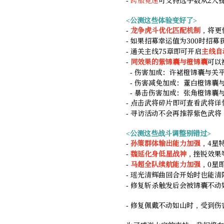
<公测这些体验变好了>
-
龙争虎斗优化匹配机制
，将更
- 如果招募幸运值为300时招
- 通关主线75章即可开启
主线自
-
同效果的紫锦囊与橙锦囊
可以
- 伤害加成：许褚橙锦囊与关
- 伤害减免加成：董白橙锦囊
- 暴击伤害加成：张角橙锦囊
- 点击武将碎片即可查看武将详
- 寻访活动不会再推荐紫色武将
<公测这些战斗调整别错过>
-
孙策群体输出能力加强
，4星
-
魏延化身低星战神
，挫锐效果
-
马超全队续航能力加强
，0星
- 瑶光清辉曲回合开始时也能
- 修复斩杀触发后会被锦囊不
- 修复佩戴不动如山时，受到