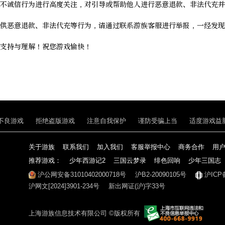
不诚信行为进行高度关注，对引导或帮助他人进行恶意退款、非法代充并
供恶意退款、非法代充等行为，请通过联系游族客服进行举报，一经发现
支持与理解！祝您游戏愉快！
不良游戏
拒绝盗版游戏
注意自我保护
谨防受骗上当
适度游戏益
关于游族
联系我们
加入我们
客服举报中心
商务合作
用
推荐游戏：
少年西游记2
三国云梦录
绯色回响
少年三国志
沪公网安备31010402000718号
沪B2-20090105号
沪ICP
沪网文[2024]3901-234号
新出网证(沪)字33号
上海游族信息技术有限公司 ©版权所有