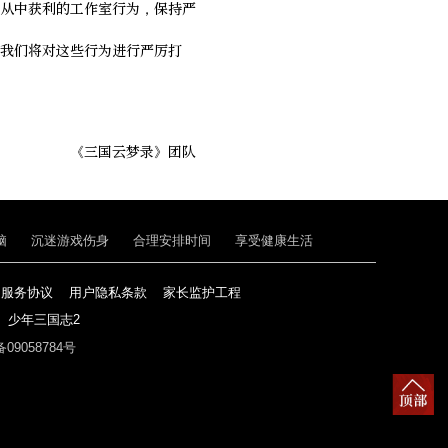
从中获利的工作室行为，保持严
我们将对这些行为进行严厉打
《三国云梦录》团队
脑
沉迷游戏伤身
合理安排时间
享受健康生活
户服务协议
用户隐私条款
家长监护工程
少年三国志2
备09058784号