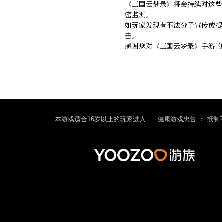
《三国云梦录》将会持续对这些
密监测。
如玩家发现有不法分子宣传或提
击。
感谢您对《三国云梦录》手游的
本游戏适合
16
岁以上的玩家进入
健康游戏忠告 ：
抵制