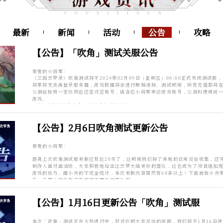
最新
新闻
活动
公告
攻略
【公告】「吹角」测试关服公告
亲爱的小将军：
《三国云梦录》吹角测试将于2024年02月09日（星期五）00:00正式关闭测试服
将军将无法再登录服务器，游戏数据将会进行删档清除。测试期间，所有充值都将
公测后按照一定比例返还至对应账号，请各位小将军牢记游戏账号，公测时使用同
游戏。
*更多返利规则请查看<<【吹角】返利公告>>
*还是游客账号的小将军请通过游戏内“点击左上角头像—隐私-帐号保护”里给游客
机号
【公告】2月6日吹角测试更新公告
亲爱的小将军：
距离上次吹角测试服更新已有近20天了，这期间我们除了常规的日常反馈收集，还
制作人面对面活动，大家积极地给出让云梦大陆更好的建议，这也成为了项目组加
游戏的动力。据小乔的不完全统计，本次更新内容居然有60条以上！下面就和小乔
看，云梦大陆发生了怎样翻天覆地的变化吧～
<云梦新鲜事>
【公告】1月16日更新公告「吹角」测试服
本次测试已经快一个月了，怎么能不给小将军点新鲜感？因此，本次更新后，小将
主城洛阳焕新、排行榜前3名新增荣誉特效、新增锦囊推荐！
本次「吹角」测试正在火热进行中，针对近期大家反馈的问题，我们将于1月16日