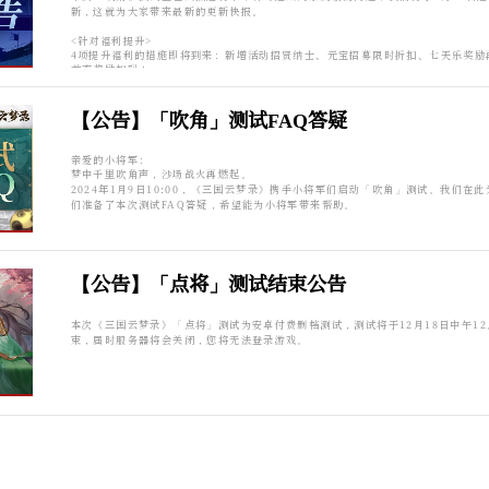
<武将有调整>
新，这就为大家带来最新的更新快报。
经过大量的数据统计以及反馈收集，我们决定在本次更新中带来测试阶段首次武将
<针对福利提升>
群体输出能力加强、魏延高星特性下放、马超全队续航能力加强。我们将根据本次
4项提升福利的措施即将到来：新增活动招贤纳士、元宝招募限时折扣、七天乐奖励
战数据及反馈决定是否将本次武将调整实装到公测版本，欢迎各位小将军多多体验
首充奖励加码！
<福利再提升>
<针对阵营搭配>
【公告】「吹角」测试FAQ答疑
主策推荐阵容功能将在本次更新中和大家见面。
福利方面一直都是测试反馈的热门话题，本次更新不仅将面对面活动中大家反复提
乐、再乐七天、乐乐乐活动、叛军奖励、皇陵秘境概率、官印数量等福利问题做了
此外，本次更新中我们还将新增特殊形象、名望的战力对比功能，让各位小将军知
还将提升多个活动、同盟玩法的奖励！
更新时间：于1月16日下午15:00-16:00，实际开服时间可能视更新情况提前或延
亲爱的小将军：
更新范围：吹角-S1王者纵横、S2绝世烽烟、S3锋芒绝世、S4烈火狼烟。
梦中千里吹角声，沙场战火再燃起。
<体验又变好>
2024年1月9日10:00，《三国云梦录》携手小将军们启动「吹角」测试。我们在
们准备了本次测试FAQ答疑，希望能为小将军带来帮助。
福利提升了，游戏体验也得跟上！许多小将军关心的龙争虎斗匹配机制优化了，幸运
将歪了返还幸运值优化了，主线自动推关有了，同效果的紫锦囊和橙锦囊不会有你
武将碎片可以看武将详情了，寻访活动不会再推荐紫色武将了~
【公告】「点将」测试结束公告
最后，还有一条小乔不愿开口的消息还是要说了，本次「吹角」测试即将结束，预
2024年02月09日（星期五）00:00正式关闭「吹角」测试服。为了表示我们对于
本次《三国云梦录》「点将」测试为安卓付费删档测试，测试将于12月18日中午1
感谢，更新后至停服前每天都将发放真·丰厚感谢礼，详情请见《吹角测试关服公告
束，届时服务器将会关闭，您将无法登录游戏。
不远，我们很快再见！
具体更新内容如下：
更新时间：2月6日凌晨04:00-06:00，实际开服时间可能视更新情况提前或延迟
更新补偿：我们将于更新后通过邮件全服发放维护补偿（元宝*500、藏宝图*5）
更新范围：吹角-S1王者纵横、S2绝世烽烟、S3锋芒绝世、S4烈火狼烟