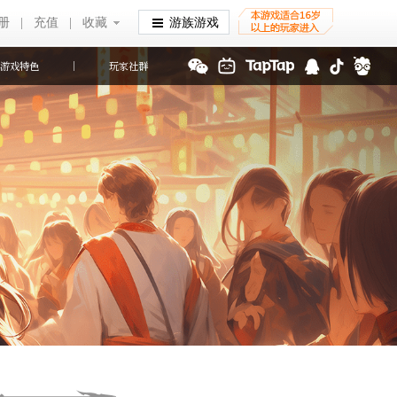
册
|
充值
|
收藏
收藏
游族游戏
游戏特色
玩家社群