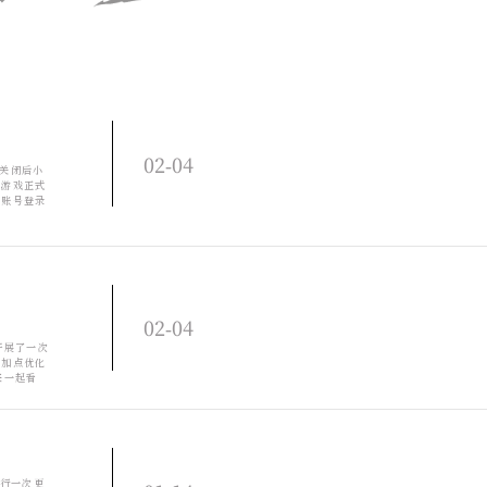
02-04
，关闭后小
在游戏正式
一账号登录
账号绑定手
02-04
开展了一次
班加点优化
来一起看
军将看到：
进行一次更