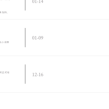
01-14
调整：孙策
更新后的对
再加码、
反馈哟～
及的七天
优化调整，
己知彼。
迟。
01-09
此为小将军
值300红
没我了，点
计将于
小将军们的
2点正式结
12-16
》。公测